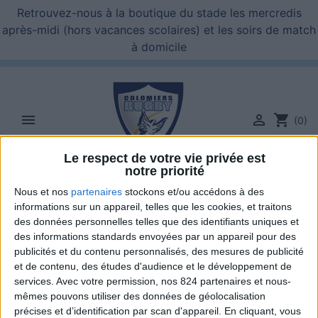
Retrouvez-nous à la boutique du stade les mercredis
après-midi (hors vacances scolaires) et les soirs de match
à domicile


shopping_cart
(0)
Le respect de votre vie privée est
notre priorité

Nous et nos
partenaires
stockons et/ou accédons à des
informations sur un appareil, telles que les cookies, et traitons
des données personnelles telles que des identifiants uniques et
des informations standards envoyées par un appareil pour des
publicités et du contenu personnalisés, des mesures de publicité
et de contenu, des études d'audience et le développement de
services.
Avec votre permission, nos 824 partenaires et nous-
mêmes pouvons utiliser des données de géolocalisation
précises et d’identification par scan d'appareil. En cliquant, vous