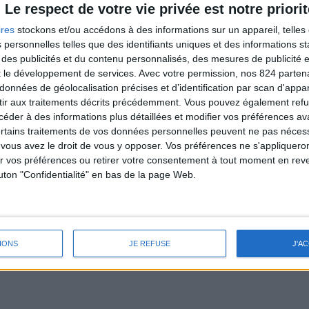
Le respect de votre vie privée est notre priorit
ires
stockons et/ou accédons à des informations sur un appareil, telles 
 personnelles telles que des identifiants uniques et des informations 
 des publicités et du contenu personnalisés, des mesures de publicité 
Quantité
-
+
t le développement de services.
Avec votre permission, nos 824 parte

Derniers articles en sto
données de géolocalisation précises et d’identification par scan d'appare
ir aux traitements décrits précédemment. Vous pouvez également refu
der à des informations plus détaillées et modifier vos préférences ava
ertains traitements de vos données personnelles peuvent ne pas nécess
ous avez le droit de vous y opposer. Vos préférences ne s'appliqueron
 vos préférences ou retirer votre consentement à tout moment en reven
Référence
Colo-0125_S
outon "Confidentialité" en bas de la page Web.
IONS
JE REFUSE
J'A