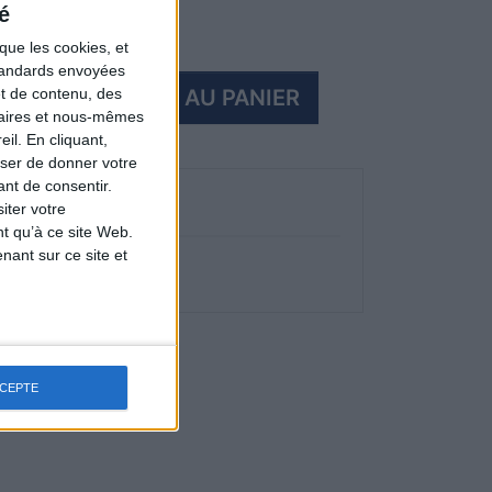
é
que les cookies, et
standards envoyées

AJOUTER AU PANIER
et de contenu, des
naires et nous-mêmes
ck
il. En cliquant,
ser de donner votre
nt de consentir.
iter votre
Détails du produit
t qu’à ce site Web.
ant sur ce site et
CCEPTE