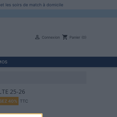
et les soirs de match à domicile

shopping_cart
Connexion
Panier
(0)
MOS
TE 25-26
SEZ 40%
TTC