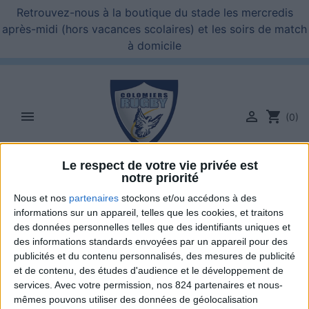
Retrouvez-nous à la boutique du stade les mercredis
après-midi (hors vacances scolaires) et les soirs de match
à domicile


shopping_cart
(0)
Le respect de votre vie privée est

notre priorité
Nous et nos
partenaires
stockons et/ou accédons à des
informations sur un appareil, telles que les cookies, et traitons
des données personnelles telles que des identifiants uniques et
des informations standards envoyées par un appareil pour des
publicités et du contenu personnalisés, des mesures de publicité
et de contenu, des études d'audience et le développement de
services.
Avec votre permission, nos 824 partenaires et nous-
mêmes pouvons utiliser des données de géolocalisation