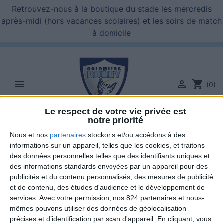
Retrouvez-nous à la boutique du stade les mercredis
après-midi (hors vacances scolaires) et les soirs de match
à domicile


shopping_cart
(0)
Le respect de votre vie privée est
notre priorité

Nous et nos
partenaires
stockons et/ou accédons à des
informations sur un appareil, telles que les cookies, et traitons
des données personnelles telles que des identifiants uniques et
des informations standards envoyées par un appareil pour des
publicités et du contenu personnalisés, des mesures de publicité
et de contenu, des études d'audience et le développement de
services.
Avec votre permission, nos 824 partenaires et nous-
mêmes pouvons utiliser des données de géolocalisation
précises et d’identification par scan d'appareil. En cliquant, vous